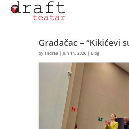
Gradačac – “Kikićevi s
by
andrea
|
jun 14, 2026
|
Blog