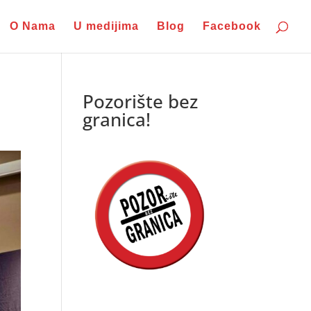
O Nama
U medijima
Blog
Facebook
Pozorište bez
granica!