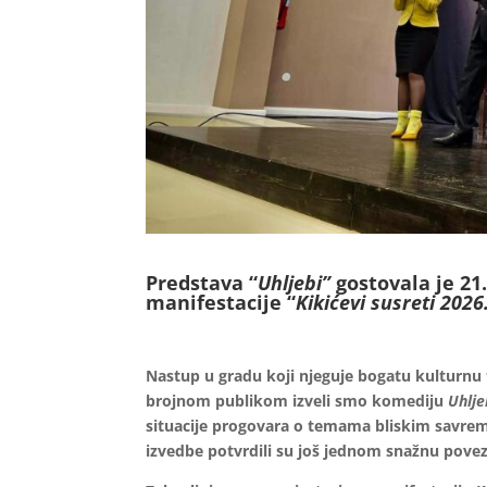
Predstava “
Uhljebi”
gostovala je 21
manifestacije “
Kikićevi susreti 2026
Nastup u gradu koji njeguje bogatu kulturnu 
brojnom publikom izveli smo komediju
Uhlje
situacije progovara o temama bliskim savreme
izvedbe potvrdili su još jednom snažnu povez