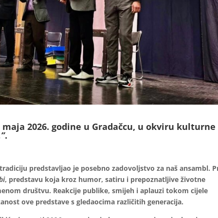
. maja 2026. godine u Gradačcu, u okviru kulturne
.”
.
tradiciju predstavljao je posebno zadovoljstvo za naš ansambl. P
bi
, predstavu koja kroz humor, satiru i prepoznatljive životne
nom društvu. Reakcije publike, smijeh i aplauzi tokom cijele
anost ove predstave s gledaocima različitih generacija.