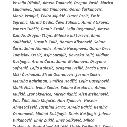
Veselin Džinkić, Amela Tupković, Dragan Vasić, Marica
Lukanović, Jasmina Sinanović, Goran Šarkanović,
Mario Vranješ, Elvira Aljukić, Ismet Prcić, Emir
Sejranić, Mirela Dedić, Čeva Subašić, Almir Atiković,
Ismeta Tuhčić, Damir Krnjić, Lejla Beganović, Amela
Džindo, Dragan Stajić, Milenko Iliktarević, Elma
Salihbašić, Nusmir Zulić, Bersim Kikanović, Selma
Šarić, Selim Ahmedić, Amela Husejnović, Goran Oreč,
Tomislav Krstić, Asja Sarajlić, Davorka Tolić, Midhat
Kušljugić, Armin Ćatić, Samir Mehanović, Dragana
Sofrenić, Lejla Kalesić, Dragana Iveljić, braća Buco i
Miki Ćorhodžić, Elsad Osmanović, Jasmin Salkić,
Mersiha Kahriman, Sunčica Hodžić, Lejla Husejnović,
Malik Nišić, Ivana Soldar, Sabina Baraković, Adnan
Mujkić, Igor Skvarica, Mirela Ikinić, Alen Mehanović,
Edis Žilić, Aida Mujačić, Hari Ejubović, Husein
Ahmetašević, Jasmina Šarac, Amela Bajrić, Remira
Osmanović, Midhat Kušljugić, Denis Kušljugić, Jelena
Đukanović, Emir Zukić, Enes Salković, Milica
Trakilović, Emir Alagć FH JAM, Mahir Sarihodžić, Sanja