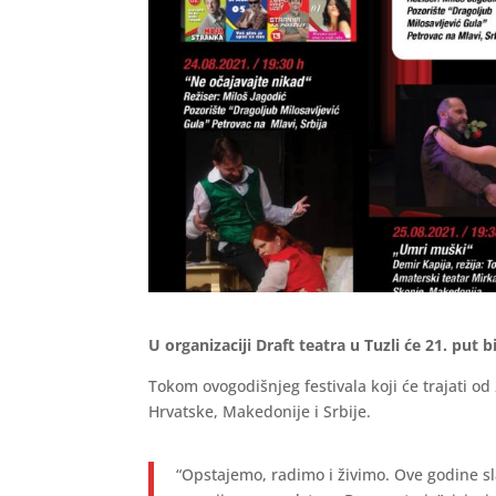
U organizaciji Draft teatra u Tuzli će 21. put 
Tokom ovogodišnjeg festivala koji će trajati od
Hrvatske, Makedonije i Srbije.
“Opstajemo, radimo i živimo. Ove godine sl