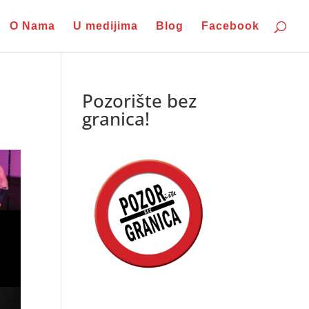
O Nama
U medijima
Blog
Facebook
Pozorište bez
granica!