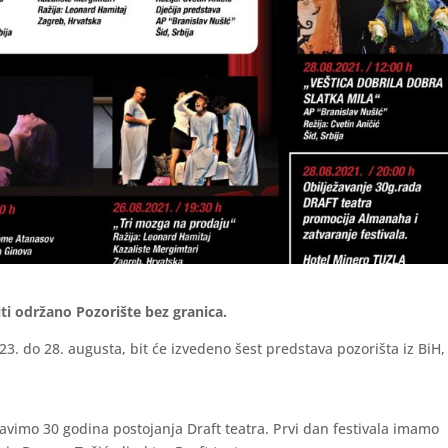
biti održano Pozorište bez granica.
 23. do 28. augusta, bit će izvedeno šest predstava pozorišta iz BiH,
avimo 30 godina postojanja Draft teatra. Prvi dan festivala imamo